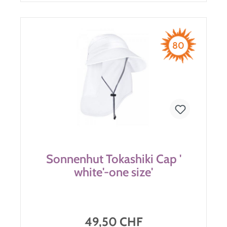
80
Sonnenhut Tokashiki Cap '
white'-one size'
49,50 CHF