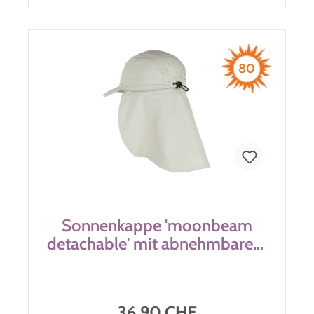
80
Sonnenkappe 'moonbeam
detachable' mit abnehmbarem
Nackenschutz
36,90 CHF