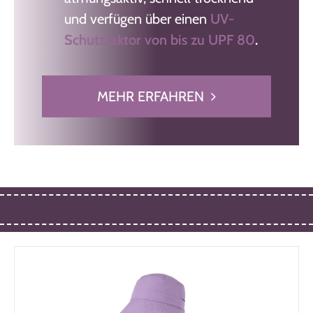
und verfügen
über einen
UV-
Schutzfaktor von bis zu UPF 80
.
MEHR ERFAHREN